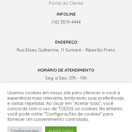
Portal do Cliente
INFOLINE
(16) 3519-4444
ENDEREÇO
Rua Eliseu Guilherme, 11 Sumaré - Ribeirão Preto
HORÁRIO DE ATENDIMENTO
Seg. a Sex.: 07h - 19h
Sábados: 07h - 13h
Usamos cookies em nosso site para oferecer a você a
experiência mais relevante, lembrando suas preferências
e visitas repetidas. Ao clicar em “Aceitar tudo”, você
concorda com o uso de TODOS os cookies. No entanto,
você pode visitar "Configurações de cookies" para
1
fornecer um consentimento controlado.
Copyright © 2026 ProctoGastro Clínica | Desenvolvido por
Configurações
Aceitar todos
Conteudoria
.