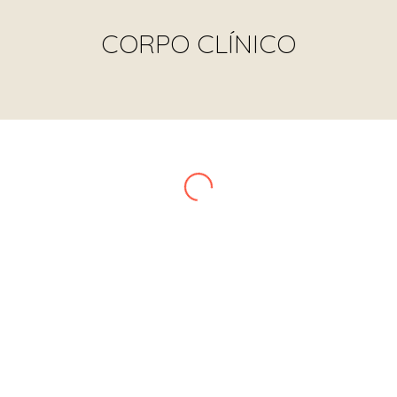
CORPO CLÍNICO
Ana Carolina Pimenta
NUTRICIONISTA
CRN 14.483