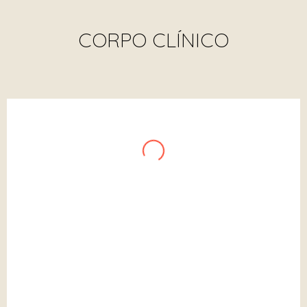
CORPO CLÍNICO
Ana Carolina Pimenta
NUTRICIONISTA
CRN 14.483