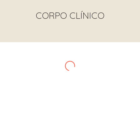
CORPO CLÍNICO
Ana Carolina Pimenta
NUTRICIONISTA
CRN 14.483