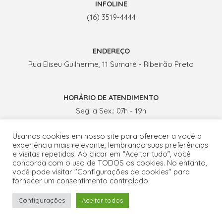
INFOLINE
(16) 3519-4444
ENDEREÇO
Rua Eliseu Guilherme, 11 Sumaré - Ribeirão Preto
HORÁRIO DE ATENDIMENTO
Seg. a Sex.: 07h - 19h
Sábados: 07h - 13h
Usamos cookies em nosso site para oferecer a você a
experiência mais relevante, lembrando suas preferências
e visitas repetidas. Ao clicar em “Aceitar tudo”, você
concorda com o uso de TODOS os cookies. No entanto,
você pode visitar "Configurações de cookies" para
fornecer um consentimento controlado.
Copyright © 2026 ProctoGastro Clínica | Desenvolvido por
Fale conosco por WhatsApp
Configurações
Aceitar todos
Conteudoria
.