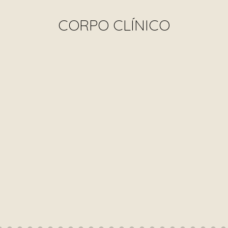
CORPO CLÍNICO
aseiro Nigro
Dr. Aldo de A. Cunha
Dr. Antonio B
IONISTA
INFECTOLOGISTA
COLOPROC
63564
CRM 85.514
CRM 1