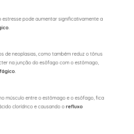
 estresse pode aumentar significativamente a
gico
.
 de neoplasias, como também reduz o tônus ​​
fíncter na junção do esôfago com o estômago,
fágico
.
o no músculo entre o estômago e o esôfago, fica
cido clorídrico e causando o
refluxo