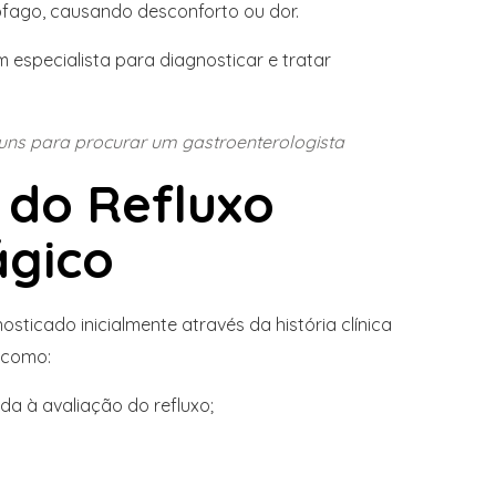
ôfago, causando desconforto ou dor.
 especialista para diagnosticar e tratar
ns para procurar um gastroenterologista
 do Refluxo
ágico
osticado inicialmente através da história clínica
 como:
da à avaliação do refluxo;