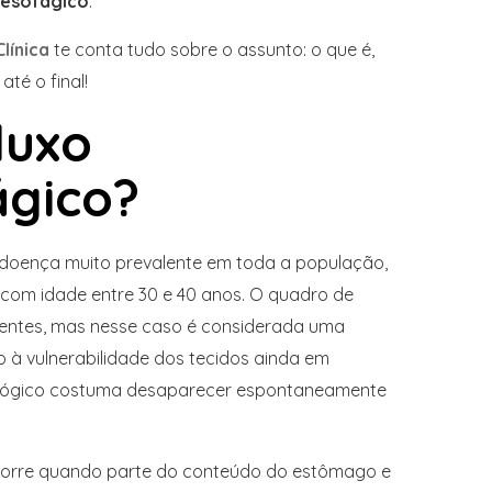
oesofágico
.
línica
te conta tudo sobre o assunto: o que é,
té o final!
luxo
ágico?
doença muito prevalente em toda a população,
 com idade entre 30 e 40 anos. O quadro de
tentes, mas nesse caso é considerada uma
do à vulnerabilidade dos tecidos ainda em
iológico costuma desaparecer espontaneamente
ocorre quando parte do conteúdo do estômago e