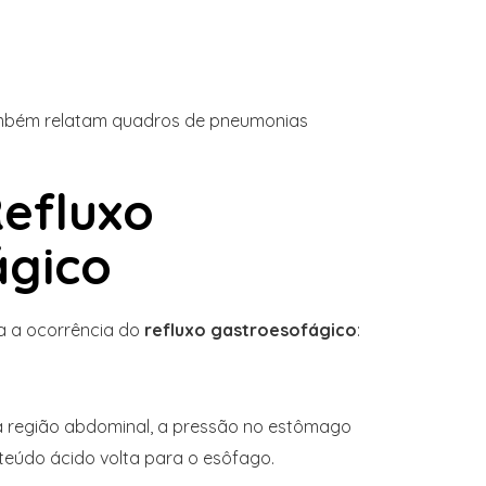
ambém relatam quadros de pneumonias
efluxo
ágico
ra a ocorrência do
refluxo gastroesofágico
:
 região abdominal, a pressão no estômago
eúdo ácido volta para o esôfago.