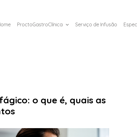
Home
ProctoGastroClínica
Serviço de Infusão
Espec
ágico: o que é, quais as
ntos