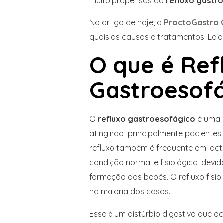
muito propensas ao
refluxo gastr
No artigo de hoje, a
ProctoGastro C
quais as causas e tratamentos. Leia a
O que é Ref
Gastroesof
O
refluxo gastroesofágico
é uma 
atingindo principalmente pacientes
refluxo também é frequente em lac
condição normal e fisiológica, devi
formação dos bebês. O refluxo fis
na maioria dos casos.
Esse é um distúrbio digestivo que 