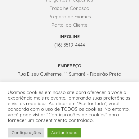
Trabalhe Conosco
Preparo de Exames
Portal do Cliente
INFOLINE
(16) 3519-4444
ENDEREÇO
Rua Eliseu Guilherme, 11 Sumaré - Ribeirão Preto
Usamos cookies em nosso site para oferecer a você a
HORÁRIO DE ATENDIMENTO
experiência mais relevante, lembrando suas preferências
e visitas repetidas. Ao clicar em “Aceitar tudo”, você
Seg. a Sex.: 07h - 19h
concorda com o uso de TODOS os cookies. No entanto,
Sábados: 07h - 13h
você pode visitar "Configurações de cookies" para
1
fornecer um consentimento controlado.
Configurações
Aceitar todos