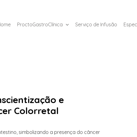
Home
ProctoGastroClínica
Serviço de Infusão
Espec
cientização e
er Colorretal