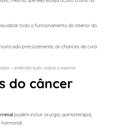
zes, mesmo que eles esteja oculto a olho nu.
sualizar todo o funcionamento do interior do
nosticado precocemente, as chances de cura
eios – entenda tudo sobre o exame
s do câncer
rretal
podem incluir cirurgia, quimioterapia,
a hormonal.