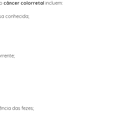
do
câncer colorretal
incluem:
sa conhecida;
rrente;
ncia das fezes;