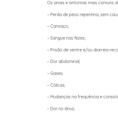
Os sinais e sintomas mais comuns 
– Perda de peso repentina, sem cau
– Cansaço;
– Sangue nas fezes;
– Prisão de ventre e/ou diarreia reco
– Dor abdominal;
– Gases;
– Cólicas;
– Mudanças na frequência e consistê
– Dor no ânus;