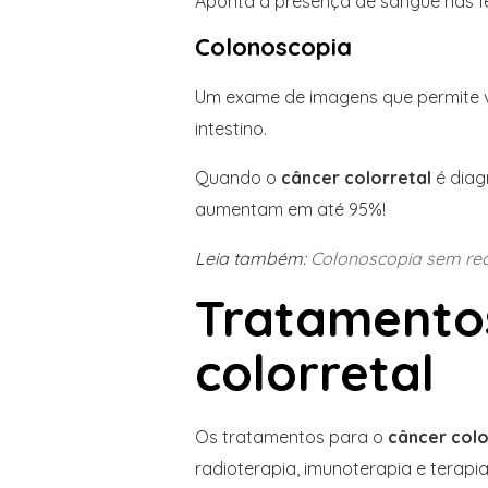
Aponta a presença de sangue nas fe
Colonoscopia
Um exame de imagens que permite vi
intestino.
Quando o
câncer colorretal
é diag
aumentam em até 95%!
Leia também:
Colonoscopia sem rec
Tratamento
colorretal
Os tratamentos para o
câncer colo
radioterapia, imunoterapia e terapi