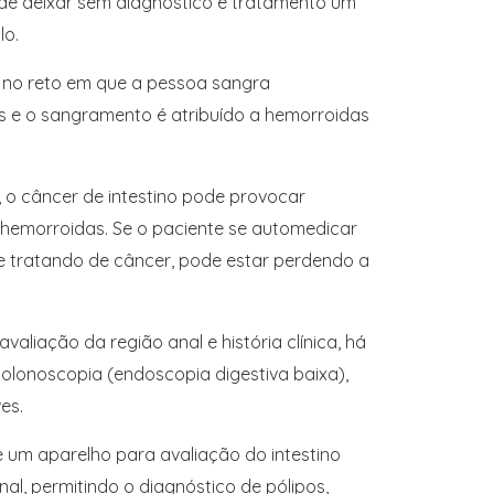
e deixar sem diagnóstico e tratamento um
lo.
 no reto em que a pessoa sangra
s e o sangramento é atribuído a hemorroidas
l, o câncer de intestino pode provocar
emorroidas. Se o paciente se automedicar
e tratando de câncer, pode estar perdendo a
valiação da região anal e história clínica, há
olonoscopia (endoscopia digestiva baixa),
es.
um aparelho para avaliação do intestino
nal, permitindo o diagnóstico de pólipos,