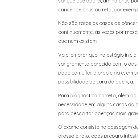
sangue que apareçam no ânus pod
câncer de ânus ou reto, por exemp
Não são raros os casos de câncer
continuamente, às vezes por mese
que nem existem.
Vale lembrar que, no estágio inicia
sangramento parecido com o das h
pode camuflar o problema e, em s
possibilidade de cura da doença.
Para diagnóstico correto, além da a
necessidade em alguns casos da c
para descartar doenças mais grav
O exame consiste na passagem de 
grosso e reto, após preparo intesti