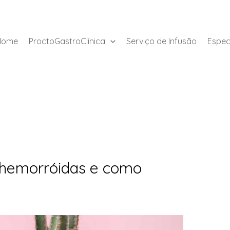
Home
ProctoGastroClínica
Serviço de Infusão
Espec
 hemorróidas e como