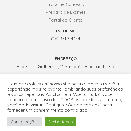
Trabalhe Conosco
Preparo de Exames
Portal do Cliente
INFOLINE
(16) 3519-4444
ENDEREÇO
Rua Eliseu Guilherme, 11 Sumaré - Ribeirão Preto
Usamos cookies em nosso site para oferecer a você a
HORÁRIO DE ATENDIMENTO
experiência mais relevante, lembrando suas preferências
Seg. a Sex.: 07h - 19h
e visitas repetidas. Ao clicar em “Aceitar tudo”, você
concorda com o uso de TODOS os cookies. No entanto,
Sábados: 07h - 13h
você pode visitar "Configurações de cookies" para
1
fornecer um consentimento controlado.
Configurações
Aceitar todos