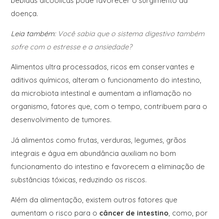
bebidas alcoólicas pode favorecer o surgimento da
doença.
Leia também:
Você sabia que o sistema digestivo também
sofre com o estresse e a ansiedade?
Alimentos ultra processados, ricos em conservantes e
aditivos químicos, alteram o funcionamento do intestino,
da microbiota intestinal e aumentam a inflamação no
organismo, fatores que, com o tempo, contribuem para o
desenvolvimento de tumores.
Já alimentos como frutas, verduras, legumes, grãos
integrais e água em abundância auxiliam no bom
funcionamento do intestino e favorecem a eliminação de
substâncias tóxicas, reduzindo os riscos.
Além da alimentação, existem outros fatores que
aumentam o risco para o
câncer de intestino
, como, por