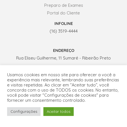
Preparo de Exames
Portal do Cliente
INFOLINE
(16) 3519-4444
ENDEREÇO
Rua Eliseu Guilherme, 11 Sumaré - Ribeirão Preto
Usamos cookies em nosso site para oferecer a você a
HORÁRIO DE ATENDIMENTO
experiência mais relevante, lembrando suas preferências
Seg. a Sex.: 07h - 19h
e visitas repetidas. Ao clicar em “Aceitar tudo”, você
concorda com o uso de TODOS os cookies. No entanto,
Sábados: 07h - 13h
você pode visitar "Configurações de cookies" para
1
fornecer um consentimento controlado.
Configurações
Aceitar todos