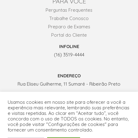
PARA VOCÊ
Perguntas Frequentes
Trabalhe Conosco
Preparo de Exames
Portal do Cliente
INFOLINE
(16) 3519-4444
ENDEREÇO
Rua Eliseu Guilherme, 11 Sumaré - Ribeirão Preto
Usamos cookies em nosso site para oferecer a você a
HORÁRIO DE ATENDIMENTO
experiência mais relevante, lembrando suas preferências
Seg. a Sex.: 07h - 19h
e visitas repetidas. Ao clicar em “Aceitar tudo”, você
concorda com o uso de TODOS os cookies. No entanto,
Sábados: 07h - 13h
você pode visitar "Configurações de cookies" para
fornecer um consentimento controlado.
Fale conosco por WhatsApp