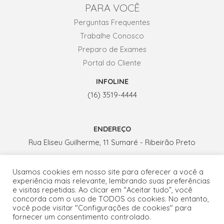
PARA VOCÊ
Perguntas Frequentes
Trabalhe Conosco
Preparo de Exames
Portal do Cliente
INFOLINE
(16) 3519-4444
ENDEREÇO
Rua Eliseu Guilherme, 11 Sumaré - Ribeirão Preto
Usamos cookies em nosso site para oferecer a você a
HORÁRIO DE ATENDIMENTO
experiência mais relevante, lembrando suas preferências
Seg. a Sex.: 07h - 19h
e visitas repetidas. Ao clicar em “Aceitar tudo”, você
concorda com o uso de TODOS os cookies. No entanto,
Sábados: 07h - 13h
você pode visitar "Configurações de cookies" para
fornecer um consentimento controlado.