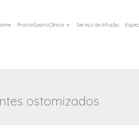
Home
ProctoGastroClínica
Serviço de Infusão
Espec
entes ostomizados