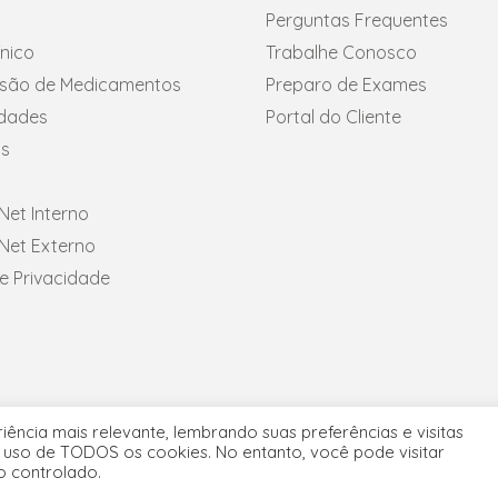
Perguntas Frequentes
ínico
Trabalhe Conosco
fusão de Medicamentos
Preparo de Exames
idades
Portal do Cliente
s
et Interno
et Externo
de Privacidade
ência mais relevante, lembrando suas preferências e visitas
o uso de TODOS os cookies. No entanto, você pode visitar
ight © 2026 ProctoGastro Clínica | Desenvolvido por
Conteu
o controlado.