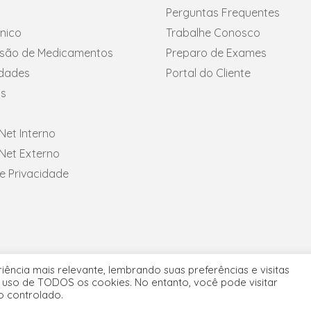
Perguntas Frequentes
ínico
Trabalhe Conosco
fusão de Medicamentos
Preparo de Exames
idades
Portal do Cliente
s
et Interno
et Externo
de Privacidade
ência mais relevante, lembrando suas preferências e visitas
o uso de TODOS os cookies. No entanto, você pode visitar
ight © 2026 ProctoGastro Clínica | Desenvolvido por
Conteu
o controlado.