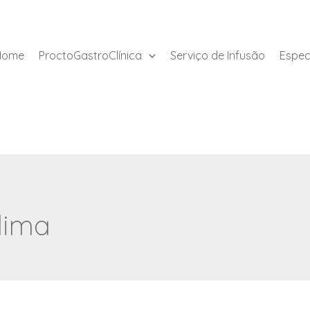
Home
ProctoGastroClínica
Serviço de Infusão
Espec
lima