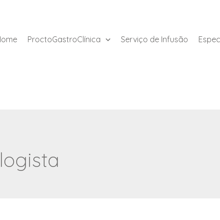
Home
ProctoGastroClínica
Serviço de Infusão
Espec
logista