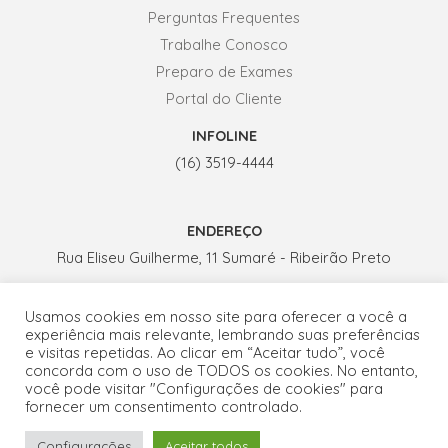
Perguntas Frequentes
Trabalhe Conosco
Preparo de Exames
Portal do Cliente
INFOLINE
(16) 3519-4444
ENDEREÇO
Rua Eliseu Guilherme, 11 Sumaré - Ribeirão Preto
Usamos cookies em nosso site para oferecer a você a
HORÁRIO DE ATENDIMENTO
experiência mais relevante, lembrando suas preferências
Seg. a Sex.: 07h - 19h
e visitas repetidas. Ao clicar em “Aceitar tudo”, você
concorda com o uso de TODOS os cookies. No entanto,
Sábados: 07h - 13h
você pode visitar "Configurações de cookies" para
fornecer um consentimento controlado.
Fale conosco por WhatsApp
Configurações
Aceitar todos