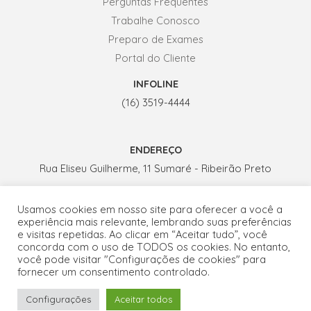
Perguntas Frequentes
Trabalhe Conosco
Preparo de Exames
Portal do Cliente
INFOLINE
(16) 3519-4444
ENDEREÇO
Rua Eliseu Guilherme, 11 Sumaré - Ribeirão Preto
Usamos cookies em nosso site para oferecer a você a
HORÁRIO DE ATENDIMENTO
experiência mais relevante, lembrando suas preferências
Seg. a Sex.: 07h - 19h
e visitas repetidas. Ao clicar em “Aceitar tudo”, você
concorda com o uso de TODOS os cookies. No entanto,
Sábados: 07h - 13h
você pode visitar "Configurações de cookies" para
fornecer um consentimento controlado.
Fale conosco por WhatsApp
Configurações
Aceitar todos